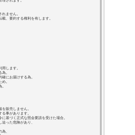
管理されます。
されません。
転載、要約する権利を有します。
利用します。
る為。
的確にお届けする為。
ため。
為。
報を販売しません。
する事があります。
令に基づく正式な照会要請を受けた場合。
し迫った危険があり、
の為、