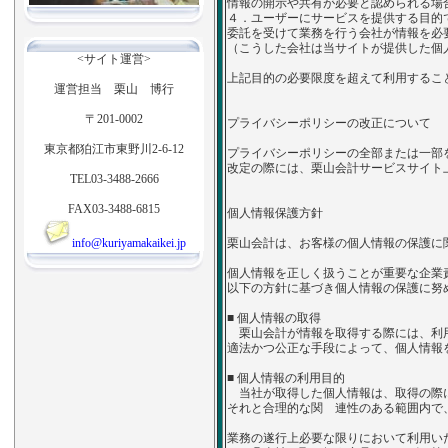
情報の開示や共有が必要と認められる場
４．ユーザーにサービスを提供する目的
委託を受けて業務を行う会社が情報を必
（こうした会社は当サイトが提供した個
<サイト運営>
上記目的の必要限度を超えて利用するこ
運営担当 栗山 博行
〒201-0002
プライバシーポリシーの改正について
東京都狛江市東野川2-6-12
プライバシーポリシーの全部または一部
改定の際には、栗山会計サービスサイト
TEL03-3488-2666
FAX03-3488-6815
個人情報保護方針
info@kuriyamakaikei.jp
栗山会計は、お客様の個人情報の保護に
個人情報を正しく扱うことが重要な企業
以下の方針に基づき個人情報の保護に努
■ 個人情報の取得
栗山会計が情報を取得する際には、利
適法かつ公正な手段によって、個人情報
■ 個人情報の利用目的
当社が取得した個人情報は、取得の際
それと合理的な関 連性のある範囲内で
業務の遂行上必要な限りにおいて利用い