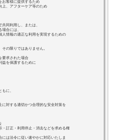
お客様に提供するため
上、アフターケア等のため
で共同利用し、または、
る場合には、
個人情報の適正な利用を実現するための
、その限りではありません。
を要求された場合
利益を保護するために
ともに、
止に対する適切かつ合理的な安全対策を
去
示・訂正・利用停止・消去などを求める権
合には法令に従い速やかに対応いたしま