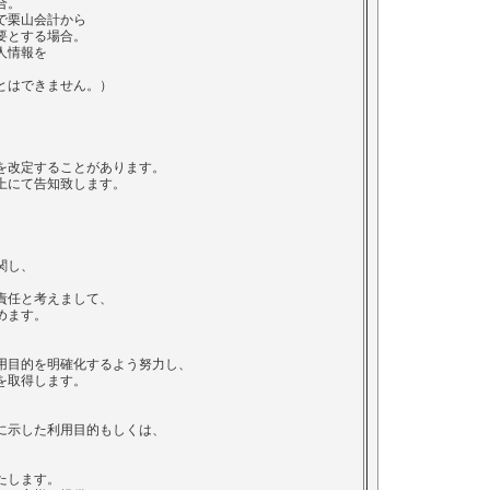
合。
で栗山会計から
要とする場合。
人情報を
とはできません。）
を改定することがあります。
上にて告知致します。
関し、
責任と考えまして、
めます。
用目的を明確化するよう努力し、
を取得します。
に示した利用目的もしくは、
、
たします。