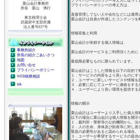
プライバシーのポリシー考え方に従って
栗山会計事務所
プライバシーポリシーの考え方は、
所長 栗山 博行
直接管理してない人や会社などには適用
東京税理士会
栗山会計は自身が作成したコンテンツを
武蔵府中支部所属
法人番号837号
情報収集と利用
栗山会計が依頼する個人情報は、
事務所紹介
栗山会計のサービスをご利用頂くために
所長の紹介ごあいさつ
地図
最低限必要なものに限られています。
お問い合せ
プライバシーポリシー
栗山会計はこうした情報を以下の目的で
１．サービスの内容をより良いものにす
WEB税務相談
２．ユーザーに新しいサービスや情報を
ink
３．必要に応じてユーザーに連絡をする
４．ユーザーにより良い環境を提供する
情報の開示
栗山会計はユーザーより入手した個人情
以下の場合に栗山会計は個人情報を開示
１．裁判所・警察等の公的機関から、法
２．人の生命、身体及び財産等に対し差
緊急の必要性があると認められる場合。
３．ユーザーが希望するサービスの提供