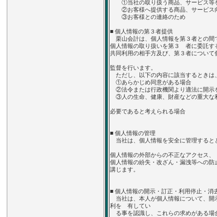
①当社の取り扱う商品、サービス等を
②お客様へ提供する商品、サービス向
③お客様との連絡のため
■ 個人情報の第３者提供
栗山会計は、個人情報を第３者との間
個人情報の取り扱いを第３ 者に委託す
共同利用の相手方及び、第３者について
監督を行います。
ただし、以下の内容に該当するときは
①あらかじめ同意がある場合
②法令または行政機関より適法に開示
③人の生命、健康、財産などの重大な
必要であると考えられる場合
■ 個人情報の管理
当社は、個人情報を安全に管理すると
個人情報の外部からの不正なアクセス、
個人情報の紛失・改ざん・漏洩等への防
講じます。
■ 個人情報の開示・訂正・利用停止・消
当社は、本人が個人情報について、開
利を 有してい
る事を認識し、これらの求めがある場