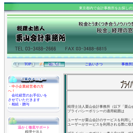
東京都内で会計事務所をお探しの
TOP
ごあいさつ
事務所
・
中小企業経営者の方
へ！
会社経営のお手伝いを
させていただきます
・
相続・贈与
税理士法人栗山会計事務所（以下「栗山
プライバシーポリシーの適用範囲は
ユーザーが栗山会計のサービスを利用し
ユーザーがサービスを利用される際に収
温かく徹底サポート
税理士法人